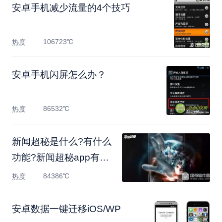
安卓手机减少流量的4个技巧
106723℃
热度
安卓手机闪屏怎么办？
86532℃
热度
新闻超秘是什么?有什么
功能?新闻超秘app有什
么用
84386℃
热度
安卓数据一键迁移iOS/WP