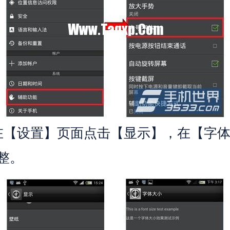
设置】页面点击【显示】，在【字体
整。