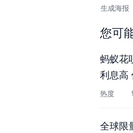
生成海报
您可
蚂蚁花
利息高
哪个
热度
全球限量