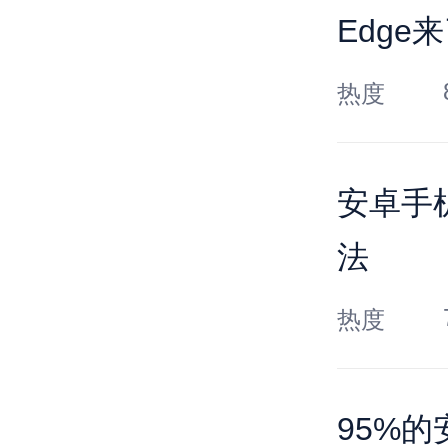
Edge来
热度
安卓手
法
热度
95%