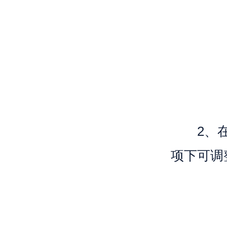
2、在【
项下可调