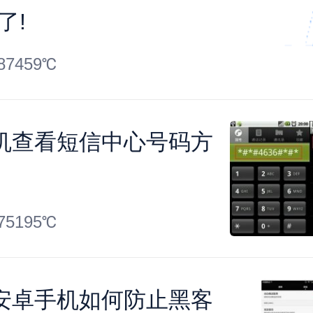
了!
87459℃
机查看短信中心号码方
75195℃
的安卓手机如何防止黑客