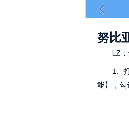
努比亚
LZ，这
1、打开
能】，勾