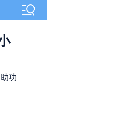
小
辅助功