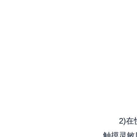
2)在快
触摸灵敏