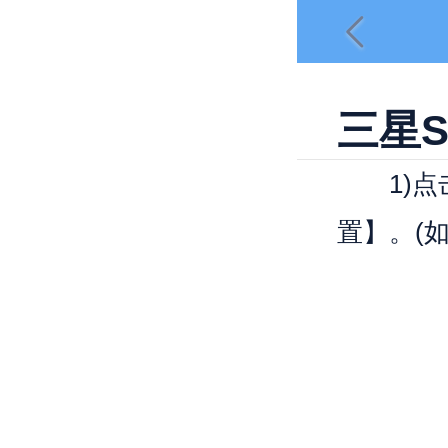
三星
1)点击
置】。(如