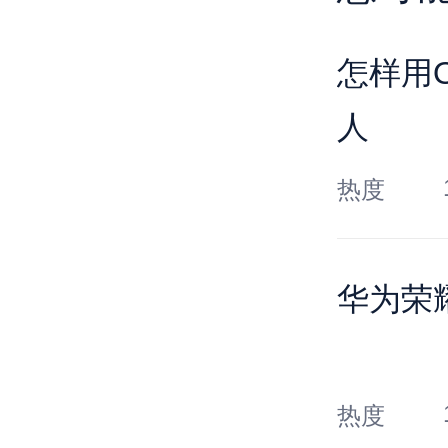
怎样用O
人
热度
华为荣
热度