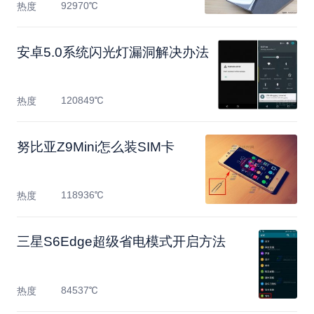
92970℃
热度
安卓5.0系统闪光灯漏洞解决办法
120849℃
热度
努比亚Z9Mini怎么装SIM卡
118936℃
热度
三星S6Edge超级省电模式开启方法
84537℃
热度