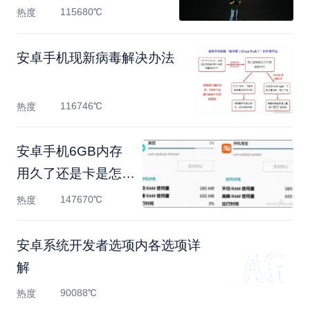
115680℃
热度
安卓手机现新病毒解决办法
116746℃
热度
安卓手机6GB内存
用久了还是卡是怎么
回事
147670℃
热度
安卓系统开发者选项内各选项详
解
90088℃
热度