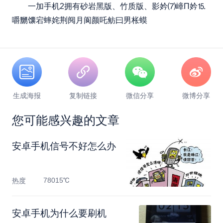
一加手机2拥有砂岩黑版、竹质版、影妗⑺嶂Π妗⒖
嚼嬲馕宕蟀姹荆阋月阆颜吒鲂曰男枨蟆
生成海报
复制链接
微信分享
微博分享
您可能感兴趣的文章
安卓手机信号不好怎么办
78015℃
热度
安卓手机为什么要刷机