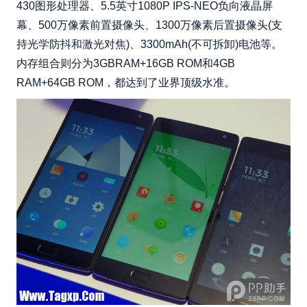
430图形处理器、5.5英寸1080P IPS-NEO负向液晶屏
幕、500万像素前置摄像头、1300万像素后置摄像头(支
持光学防抖和激光对焦)、3300mAh(不可拆卸)电池等。
内存组合则分为3GBRAM+16GB ROM和4GB
RAM+64GB ROM，都达到了业界顶级水准。