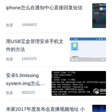
iphone怎么在通知中心直接回复短信
109066℃
热度
用USB宝盒管理安卓手机文
件的方法
106232℃
热度
安卓5.0missing
system.img怎么
办？
90222℃
热度
米家2017年度发布会直播视频地址 小