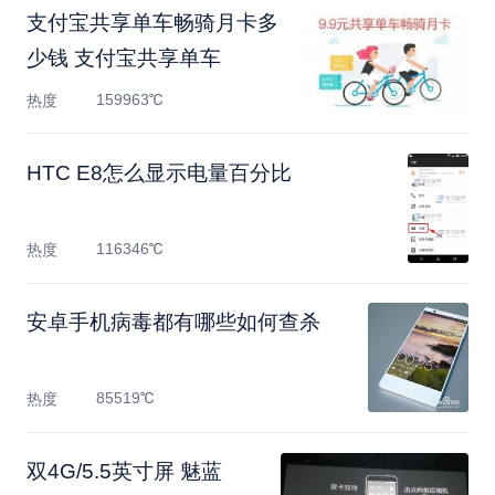
支付宝共享单车畅骑月卡多
少钱 支付宝共享单车
159963℃
热度
HTC E8怎么显示电量百分比
116346℃
热度
安卓手机病毒都有哪些如何查杀
85519℃
热度
双4G/5.5英寸屏 魅蓝