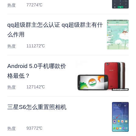
77274℃
热度
qq超级群主怎么认证 qq超级群主有什
么作用
111272℃
热度
Android 5.0手机哪款价
格最低？
127142℃
热度
三星S6怎么重置照相机
93772℃
热度