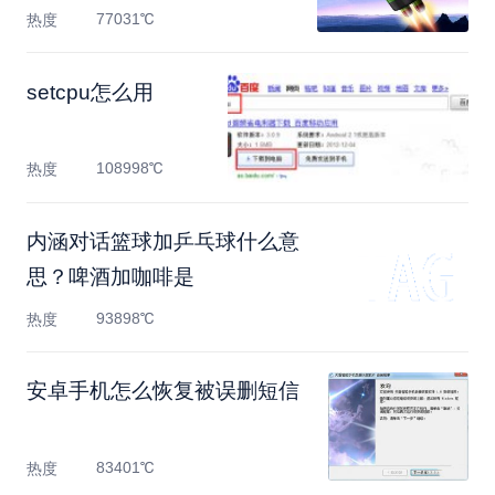
77031℃
热度
setcpu怎么用
108998℃
热度
内涵对话篮球加乒乓球什么意
思？啤酒加咖啡是
93898℃
热度
安卓手机怎么恢复被误删短信
83401℃
热度