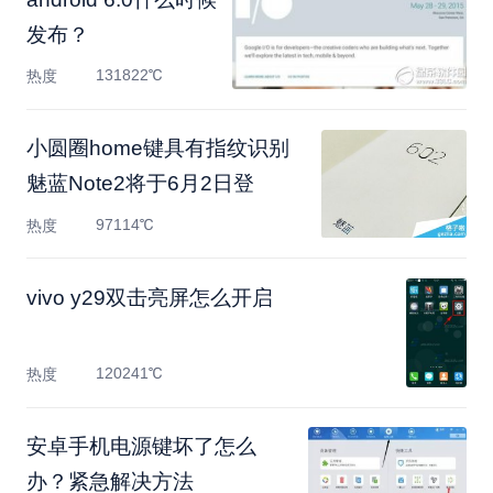
发布？
131822℃
热度
小圆圈home键具有指纹识别
魅蓝Note2将于6月2日登
97114℃
热度
vivo y29双击亮屏怎么开启
120241℃
热度
安卓手机电源键坏了怎么
办？紧急解决方法