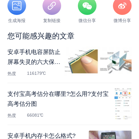
生成海报
复制链接
微信分享
微博分享
您可能感兴趣的文章
安卓手机电容屏防止
屏幕失灵的六大保养
方法
116179℃
热度
支付宝高考估分在哪里?怎么用?支付宝
高考估分图
66081℃
热度
安卓手机内存卡怎么格式?