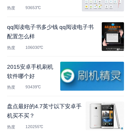
93653℃
热度
qq阅读电子书多少钱 qq阅读电子书
配置怎么样
106030℃
热度
2015安卓手机刷机
软件哪个好
93439℃
热度
盘点最好的4.7英寸以下安卓手
机买不买？
120255℃
热度