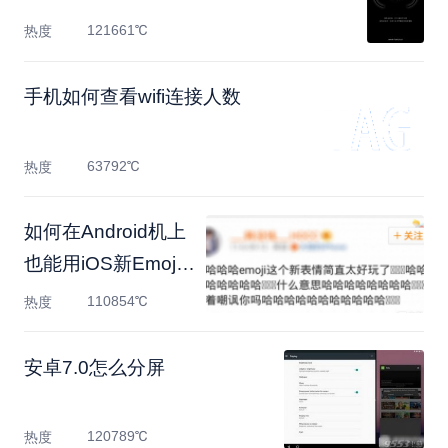
121661℃
热度
手机如何查看wifi连接人数
63792℃
热度
如何在Android机上
也能用iOS新Emoji
表情?
110854℃
热度
安卓7.0怎么分屏
120789℃
热度